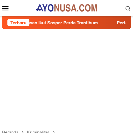
Loncat
Menu
ke
Mobile
konten
n Ikut Sosper Perda Trantibum
Terbaru
Pertamina Patra Niaga
Beranda
Kriminalitas