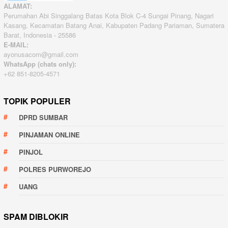
ALAMAT:
Perumahan Abi Singgalang Batas Kota Blok C-4 Sungai Pinang, Nagari
Kasang, Kecamatan Batang Anai, Kabupaten Padang Pariaman, Sumatera
Barat, Indonesia - 25586
E-MAIL:
ayonusacom@gmail.com
WhatsApp (chats only):
+62 851-8205-4571
TOPIK POPULER
DPRD SUMBAR
PINJAMAN ONLINE
PINJOL
POLRES PURWOREJO
UANG
SPAM DIBLOKIR