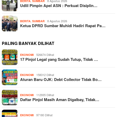
,
8 Agustus 2026
BERITA
SUMBAR
Udlil Pimpin Apel ASN : Perkuat Disiplin…
,
8 Agustus 2026
BERITA
SUMBAR
Ketua DPRD Sumbar Muhidi Hadiri Rapat Pa…
PALING BANYAK DILIHAT
526674 Dilihat
EKONOMI
17 Pinjol Legal yang Sudah Tutup, Tidak …
158312 Dilihat
EKONOMI
Aturan Baru OJK: Debt Collector Tidak Bo…
112935 Dilihat
EKONOMI
Daftar Pinjol Masih Aman Digalbay, Tidak…
97180 Dilihat
EKONOMI