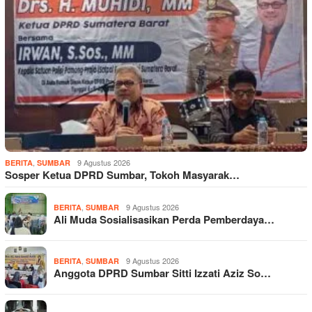
,
9 Agustus 2026
BERITA
SUMBAR
Sosper Ketua DPRD Sumbar, Tokoh Masyarak…
,
9 Agustus 2026
BERITA
SUMBAR
Ali Muda Sosialisasikan Perda Pemberdaya…
,
9 Agustus 2026
BERITA
SUMBAR
Anggota DPRD Sumbar Sitti Izzati Aziz So…